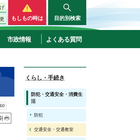
げ
もしもの時は
目的別検索
更
市政情報
よくある質問
くらし・手続き
防犯・交通安全・消費生
活
60
防犯
刷
交通安全・交通教室