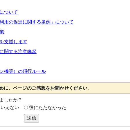
について
利用の促進に関する条例」について
業
を支援します
に関する注意喚起
ン機等）の飛行ルール
めに、ページのご感想をお聞かせください。
ましたか？
もいえない
役にたたなかった
送信