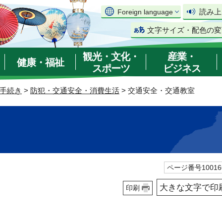
読み上
Foreign language
文字サイズ・配色の変
観光・文化・
産業・
健康・福祉
スポーツ
ビジネス
手続き
>
防犯・交通安全・消費生活
> 交通安全・交通教室
ページ番号10016
大きな文字で印
印刷