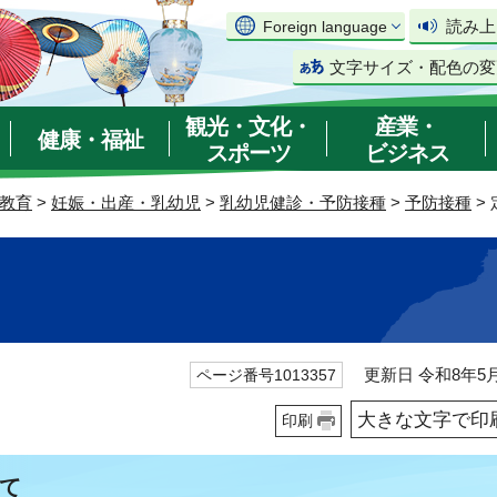
読み上
Foreign language
文字サイズ・配色の変
観光・文化・
産業・
健康・福祉
スポーツ
ビジネス
教育
>
妊娠・出産・乳幼児
>
乳幼児健診・予防接種
>
予防接種
>
更新日 令和8年5月
ページ番号1013357
大きな文字で印
印刷
て