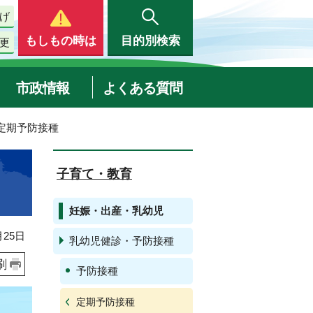
げ
もしもの時は
目的別検索
更
市政情報
よくある質問
 定期予防接種
子育て・教育
妊娠・出産・乳幼児
25日
乳幼児健診・予防接種
刷
予防接種
定期予防接種