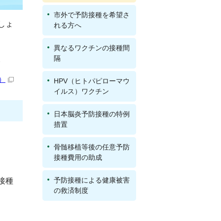
市外で予防接種を希望さ
しょ
れる方へ
異なるワクチンの接種間
隔
。
）
HPV（ヒトパピローマウ
イルス）ワクチン
日本脳炎予防接種の特例
措置
骨髄移植等後の任意予防
接種費用の助成
予防接種による健康被害
接種
の救済制度