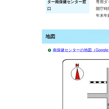
ター南保健センター窓
専用ダイ
口
開庁時
年末年
地図
南保健センターの地図（Googl