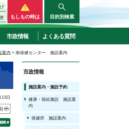
げ
もしもの時は
目的別検索
更
市政情報
よくある質問
設案内
> 南保健センター 施設案内
市政情報
施設案内・施設予約
13日
健康・福祉施設 施設案
内
刷
保健所 施設案内