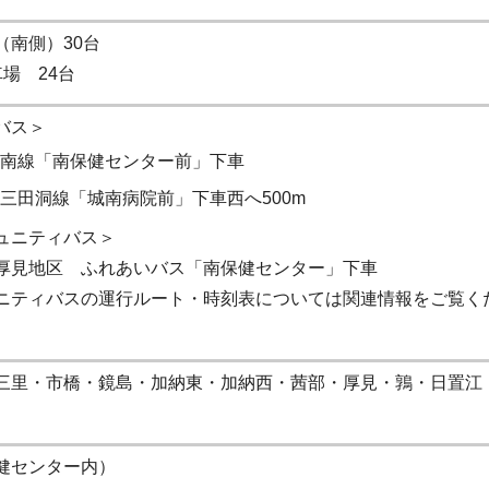
（南側）30台
車場 24台
バス＞
南線「南保健センター前」下車
三田洞線「城南病院前」下車西へ500m
ュニティバス＞
厚見地区 ふれあいバス「南保健センター」下車
ニティバスの運行ルート・時刻表については関連情報をご覧く
三里・市橋・鏡島・加納東・加納西・茜部・厚見・鶉・日置江
健センター内）