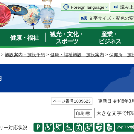
読み上
Foreign language
文字サイズ・配色の変
観光・文化・
産業・
健康・福祉
スポーツ
ビジネス
>
施設案内・施設予約
>
健康・福祉施設 施設案内
>
保健所 施
内
更新日 令和8年3月
ページ番号1009623
大きな文字で印
印刷
リー対応状況：