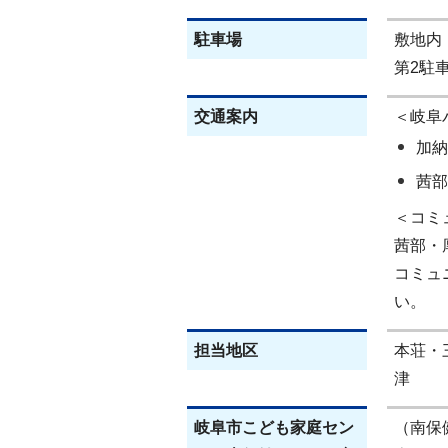
駐車場
敷地内
第2駐
交通案内
＜岐阜
加納
茜部
＜コミ
茜部・
コミュ
い。
担当地区
本荘・
津
岐阜市こども家庭セン
（南保