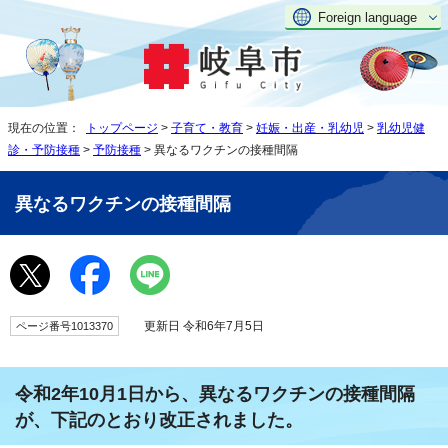
Foreign language
現在の位置：
トップページ
>
子育て・教育
>
妊娠・出産・乳幼児
>
乳幼児健
診・予防接種
>
予防接種
> 異なるワクチンの接種間隔
異なるワクチンの接種間隔
更新日 令和6年7月5日
ページ番号1013370
令和2年10月1日から、異なるワクチンの接種間隔
が、下記のとおり改正されました。