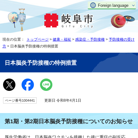
Foreign language
現在の位置：
トップページ
>
健康・福祉
>
感染症・予防接種
>
予防接種の受け
方
> 日本脳炎予防接種の特例措置
日本脳炎予防接種の特例措置
更新日 令和8年4月1日
ページ番号1004441
第1期・第2期日本脳炎予防接種についてのお知らせ
厚生労働省は、日本脳炎ワクチンを接種した後に重症の副反応