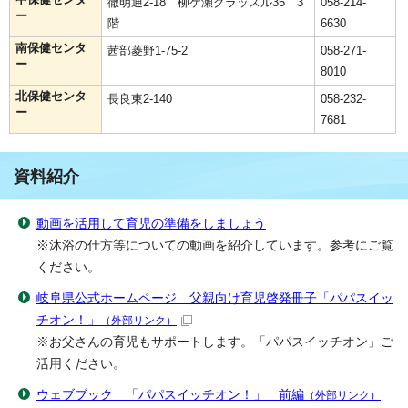
徹明通2-18 柳ケ瀬グラッスル35 3
058-214-
ー
階
6630
南保健センタ
茜部菱野1-75-2
058-271-
ー
8010
北保健センタ
長良東2-140
058-232-
ー
7681
資料紹介
動画を活用して育児の準備をしましょう
※沐浴の仕方等についての動画を紹介しています。参考にご覧
ください。
岐阜県公式ホームページ 父親向け育児啓発冊子「パパスイッ
チオン！」
（外部リンク）
※お父さんの育児もサポートします。「パパスイッチオン」ご
活用ください。
ウェブブック 「パパスイッチオン！」 前編
（外部リンク）