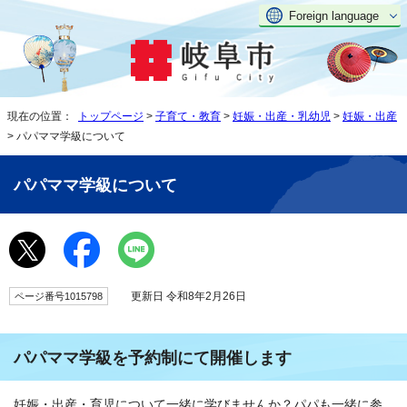
Foreign language
現在の位置：
トップページ
>
子育て・教育
>
妊娠・出産・乳幼児
>
妊娠・出産
> パパママ学級について
パパママ学級について
更新日 令和8年2月26日
ページ番号1015798
パパママ学級を予約制にて開催します
妊娠・出産・育児について一緒に学びませんか？パパも一緒に参