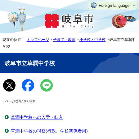
Foreign language
現在の位置：
トップページ
>
子育て・教育
>
小学校・中学校
> 岐阜市立草潤中
学校
岐阜市立草潤中学校
ページ番号1003900
草潤中学校への入学・転入
草潤中学校の視察(行政、学校関係者用)