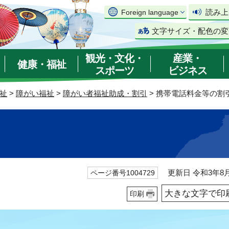
読み上
Foreign language
文字サイズ・配色の変
観光・文化・
産業・
健康・福祉
スポーツ
ビジネス
祉
>
障がい福祉
>
障がい者福祉助成・割引
> 携帯電話料金等の割
更新日 令和3年8月
ページ番号1004729
大きな文字で印
印刷