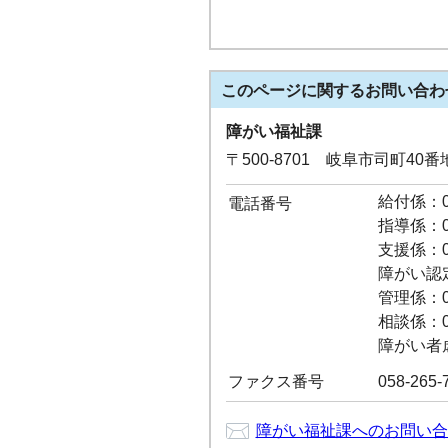
このページに関する
お問い合わ
障がい福祉課
〒500-8701 岐阜市司町40
給付係：05
電話番号
指導係：05
支援係：05
障がい認定係
管理係：05
相談係：05
障がい者虐待
ファクス番号
058-265-
障がい福祉課へのお問い合