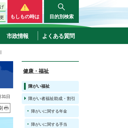
げ
もしもの時は
目的別検索
更
市政情報
よくある質問
引
健康・福祉
障がい福祉
31日
障がい者福祉助成・割引
刷
障がいに関する年金
障がいに関する手当