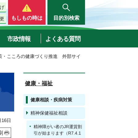
げ
もしもの時は
目的別検索
更
市政情報
よくある質問
対策・こころの健康づくり推進 外部サイ
健康・福祉
健康相談・疾病対策
精神保健福祉相談
16日
精神障がい者のJR運賃割
刷
引が始まります（R7.4.1