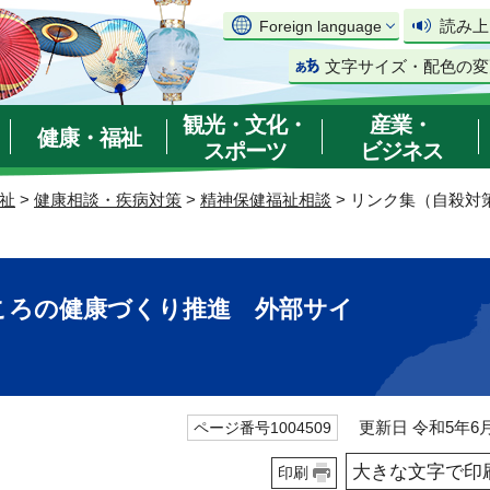
読み上
Foreign language
文字サイズ・配色の変
観光・文化・
産業・
健康・福祉
スポーツ
ビジネス
祉
>
健康相談・疾病対策
>
精神保健福祉相談
> リンク集（自殺
ころの健康づくり推進 外部サイ
更新日 令和5年6月
ページ番号1004509
大きな文字で印
印刷