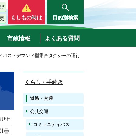
げ
もしもの時は
目的別検索
更
市政情報
よくある質問
ティバス・デマンド型乗合タクシーの運行
くらし・手続き
道路・交通
公共交通
月6日
コミュニティバス
刷