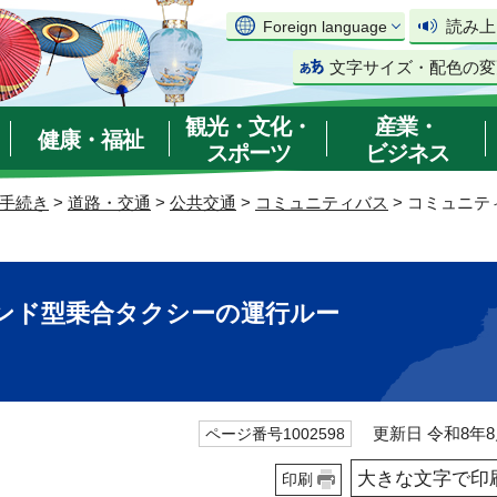
読み上
Foreign language
文字サイズ・配色の変
観光・文化・
産業・
健康・福祉
スポーツ
ビジネス
手続き
>
道路・交通
>
公共交通
>
コミュニティバス
> コミュニ
ンド型乗合タクシーの運行ルー
更新日 令和8年8
ページ番号1002598
大きな文字で印
印刷