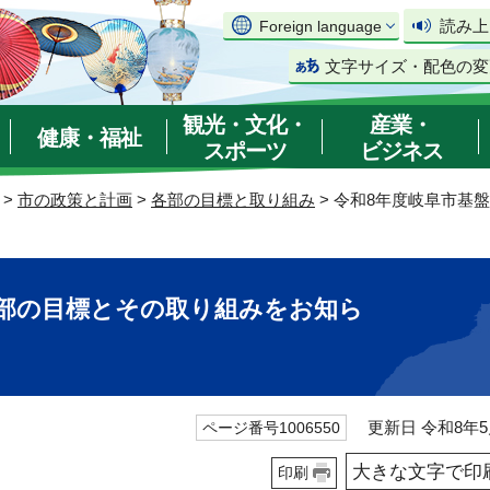
読み上
Foreign language
文字サイズ・配色の変
観光・文化・
産業・
健康・福祉
スポーツ
ビジネス
>
市の政策と計画
>
各部の目標と取り組み
> 令和8年度岐阜市基
備部の目標とその取り組みをお知ら
更新日 令和8年5
ページ番号1006550
大きな文字で印
印刷