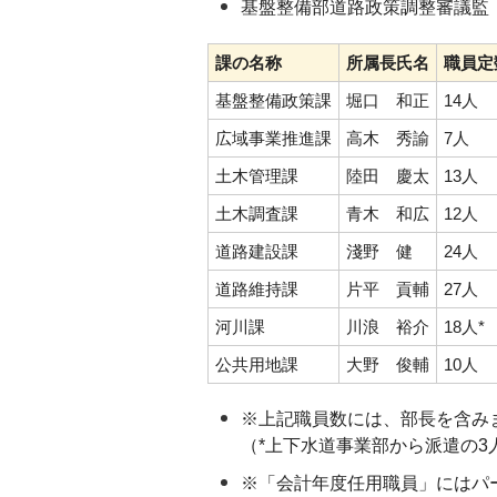
基盤整備部道路政策調整審議監
課の名称
所属長氏名
職員定
基盤整備政策課
堀口 和正
14人
広域事業推進課
高木 秀諭
7人
土木管理課
陸田 慶太
13人
土木調査課
青木 和広
12人
道路建設課
淺野 健
24人
道路維持課
片平 貢輔
27人
河川課
川浪 裕介
18人*
公共用地課
大野 俊輔
10人
※上記職員数には、部長を含み
（*上下水道事業部から派遣の3
※「会計年度任用職員」にはパ