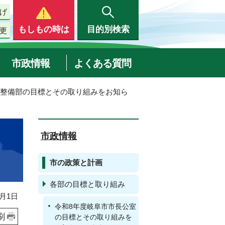
げ
もしもの時は
目的別検索
更
市政情報
よくある質問
盤整備部の目標とその取り組みをお知ら
市政情報
市の政策と計画
各部の目標と取り組み
月1日
令和8年度岐阜市市長公室
刷
の目標とその取り組みを