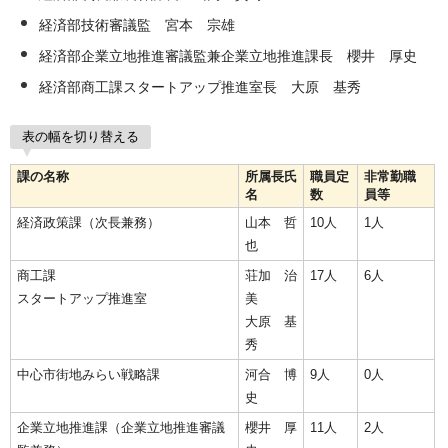
経済部技術審議監 宮本 宗雄
経済部企業立地推進審議監兼企業立地推進課長 櫻井 厚史
経済部商工課スタートアップ推進室長 大原 基秀
表の幅を切り替える
課の名称
所属長氏
職員定
非常勤職
名
数
員等
経済政策課（次長兼務）
山本 哲
10人
1人
也
商工課
荘加 治
17人
6人
スタートアップ推進室
美
大原 基
秀
中心市街地みらい戦略課
河合 博
9人
0人
史
企業立地推進課（企業立地推進審議
櫻井 厚
11人
2人