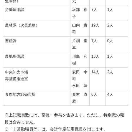
監兼務）
史
労働雇用課
坂部 裕
7人
1人
子
農林課（次長兼務）
山内 貴
19人
2人
司
畜産課
片桐 重
7人
0人
幸
農地整備課
川島 和
13人
1人
樹
中央卸売市場
安田 幸
14人
2人
再整備推進室
司
永田 法
食肉地方卸売市場
奥村 直
6人
4人
彦
※上記職員数には、部長・参与を含みます。ただし、特別職の職
員は含みません。
※「非常勤職員等」は、会計年度任用職員を指します。