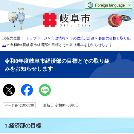
Foreign language
現在の位置：
トップページ
>
市政情報
>
市の政策と計画
>
各部の目標と取り組
み
> 令和8年度岐阜市経済部の目標とその取り組みをお知らせします
令和8年度岐阜市経済部の目標とその取り組
みをお知らせします
更新日 令和8年5月8日
ページ番号1006539
1.経済部の目標