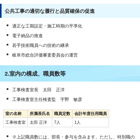
公共工事の適切な履行と品質確保の促進
適正な工期設定・施工時期の平準化
電子納品の推進
若手技術職員への技術の継承
岐阜市総合評価審査委員会の運営
2.室内の構成、職員数等
工事検査室長 太田 正洋
工事検査室主任検査監 宇野 敏彦
室の名称
所属長氏名
職員定数
会計年度任用職員
工事検査室
太田 正洋
7人
1人
※上記職員数には、部長・参与を含みます。ただし、特別職の