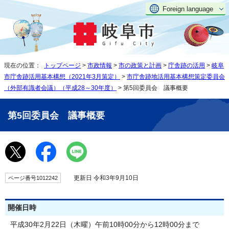
Foreign language
現在の位置：
トップページ
>
市政情報
>
市の政策と計画
>
庁舎跡の活用
>
岐阜
市庁舎跡活用基本構想（2021年3月策定）
>
市庁舎跡地活用基本構想策定委員会
（外部有識者会議）（平成28～30年度）
> 第5回委員会 議事概要
第5回委員会 議事概要
更新日 令和3年9月10日
ページ番号1012242
開催日時
平成30年2月22日（木曜）午前10時00分から12時00分まで