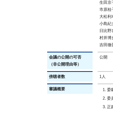
生田京
市原桂
大松利
小島紀
日比野
村井博
吉田徹
会議の公開の可否
公開
（非公開理由等）
傍聴者数
1人
審議概要
委
委
正