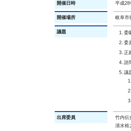
開催日時
平成28
開催場所
岐阜市
議題
委
委
正
諮
議
出席委員
竹内伝
清水裕