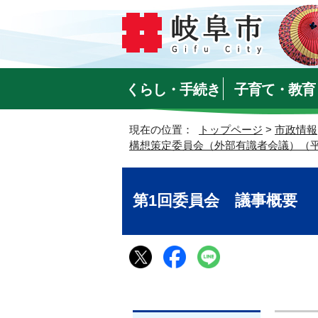
くらし・手続き
子育て・教育
現在の位置：
トップページ
>
市政情報
構想策定委員会（外部有識者会議）（平成
第1回委員会 議事概要