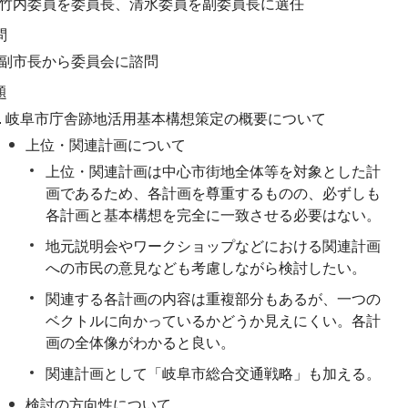
竹内委員を委員長、清水委員を副委員長に選任
問
副市長から委員会に諮問
題
岐阜市庁舎跡地活用基本構想策定の概要について
上位・関連計画について
上位・関連計画は中心市街地全体等を対象とした計
画であるため、各計画を尊重するものの、必ずしも
各計画と基本構想を完全に一致させる必要はない。
地元説明会やワークショップなどにおける関連計画
への市民の意見なども考慮しながら検討したい。
関連する各計画の内容は重複部分もあるが、一つの
ベクトルに向かっているかどうか見えにくい。各計
画の全体像がわかると良い。
関連計画として「岐阜市総合交通戦略」も加える。
検討の方向性について