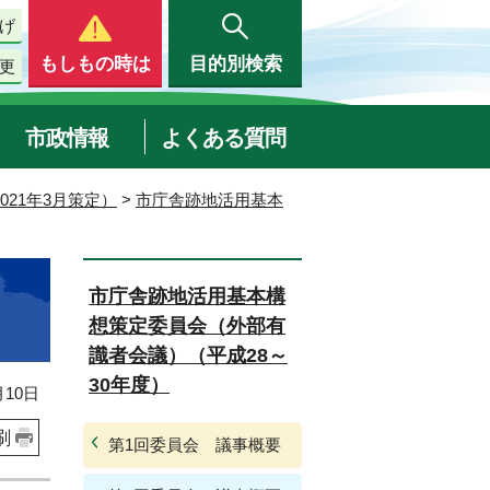
げ
もしもの時は
目的別検索
更
市政情報
よくある質問
21年3月策定）
>
市庁舎跡地活用基本
市庁舎跡地活用基本構
想策定委員会（外部有
識者会議）（平成28～
30年度）
10日
刷
第1回委員会 議事概要