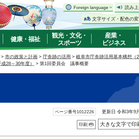
読み上
Foreign language
文字サイズ・配色の変
観光・文化・
産業・
健康・福祉
スポーツ
ビジネス
>
市の政策と計画
>
庁舎跡の活用
>
岐阜市庁舎跡活用基本構想（20
28～30年度）
> 第1回委員会 議事概要
更新日 令和3年9月
ページ番号1012226
大きな文字で印
印刷