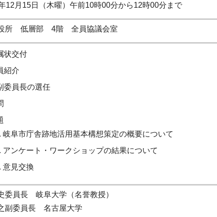
年12月15日（木曜）午前10時00分から12時00分まで
役所 低層部 4階 全員協議会室
嘱状交付
員紹介
副委員長の選任
問
題
岐阜市庁舎跡地活用基本構想策定の概要について
アンケート・ワークショップの結果について
意見交換
史委員長 岐阜大学（名誉教授）
之副委員長 名古屋大学