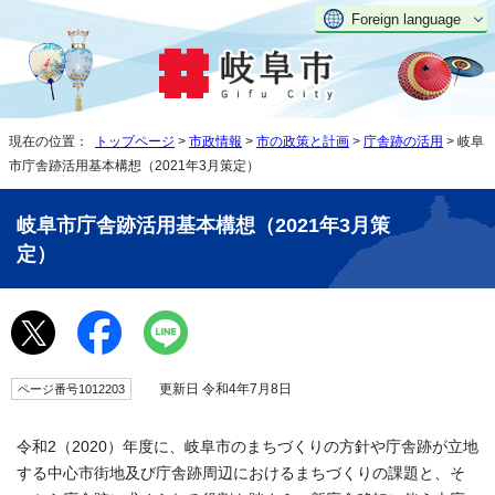
Foreign language
現在の位置：
トップページ
>
市政情報
>
市の政策と計画
>
庁舎跡の活用
> 岐阜
市庁舎跡活用基本構想（2021年3月策定）
岐阜市庁舎跡活用基本構想（2021年3月策
定）
更新日 令和4年7月8日
ページ番号1012203
令和2（2020）年度に、岐阜市のまちづくりの方針や庁舎跡が立地
する中心市街地及び庁舎跡周辺におけるまちづくりの課題と、そ