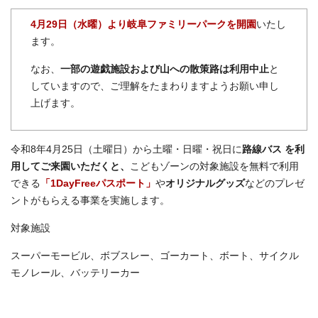
4月29日（水曜）より岐阜ファミリーパークを開園
いたし
ます。
なお、
一部の遊戯施設および山への散策路は利用中止
と
していますので、ご理解をたまわりますようお願い申し
上げます。
令和8年4月25日（土曜日）から土曜・日曜・祝日に
路線バス
を利
用してご来園いただくと、
こどもゾーンの対象施設を無料で利用
できる
「1DayFreeパスポート」
や
オリジナルグッズ
などのプレゼ
ントがもらえる事業を実施します。
対象施設
スーパーモービル、ボブスレー、ゴーカート、ボート、サイクル
モノレール、バッテリーカー