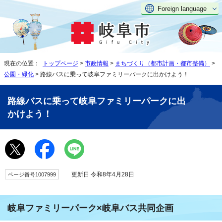
Foreign language
現在の位置：
トップページ
>
市政情報
>
まちづくり（都市計画・都市整備）
>
公園・緑化
> 路線バスに乗って岐阜ファミリーパークに出かけよう！
路線バスに乗って岐阜ファミリーパークに出
かけよう！
更新日 令和8年4月28日
ページ番号1007999
岐阜ファミリーパーク×岐阜バス共同企画