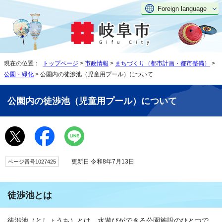
Foreign language
現在の位置：
トップページ
>
市政情報
>
まちづくり（都市計画・都市整備）
>
公園・緑化
> 公園内の徒渉池（児童用プール）について
公園内の徒渉池（児童用プール）について
更新日 令和8年7月13日
ページ番号1027425
徒渉池とは
徒渉池（としょうち）とは、水遊びができる公園施設のひとつで