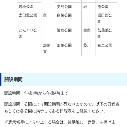
若松公園
美島公園
岩
流公園
太田北公園
島
白菊公園
岩田西公
園
どんぐり公
近島公園
鏡島
菖蒲池公
園
園
加納
加納公園
藍川
百楽公園
東
開設期間
開設時間：午後1時から午後4時まで
開設期間：公園により開設期間が異なりますので、以下の日程表
もしくは各公園に掲示してある日程表をご確認ください。
※悪天候等により中止する場合は、徒渉池に「赤旗」を掲げま