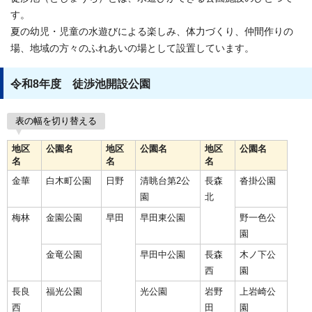
す。
夏の幼児・児童の水遊びによる楽しみ、体力づくり、仲間作りの
場、地域の方々のふれあいの場として設置しています。
令和8年度 徒渉池開設公園
表の幅を切り替える
地区
公園名
地区
公園名
地区
公園名
名
名
名
金華
白木町公園
日野
清眺台第2公
長森
沓掛公園
園
北
梅林
金園公園
早田
早田東公園
野一色公
園
金竜公園
早田中公園
長森
木ノ下公
西
園
長良
福光公園
光公園
岩野
上岩崎公
西
田
園