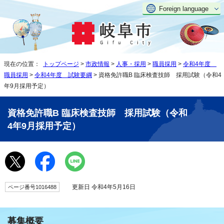
Foreign language
現在の位置：
トップページ
>
市政情報
>
人事・採用
>
職員採用
>
令和4年度
職員採用
>
令和4年度 試験要綱
> 資格免許職B 臨床検査技師 採用試験（令和4
年9月採用予定）
資格免許職B 臨床検査技師 採用試験（令和
4年9月採用予定）
更新日 令和4年5月16日
ページ番号1016488
募集概要