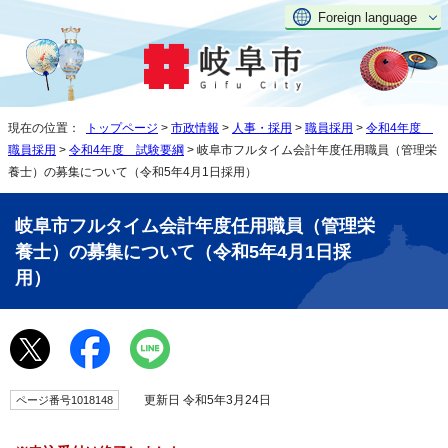
Foreign language
現在の位置：
トップページ
>
市政情報
>
人事・採用
>
職員採用
>
令和4年度
職員採用
>
令和4年度 試験要綱
> 岐阜市フルタイム会計年度任用職員（管理栄
養士）の募集について（令和5年4月1日採用）
岐阜市フルタイム会計年度任用職員（管理栄
養士）の募集について（令和5年4月1日採
用）
更新日 令和5年3月24日
ページ番号1018148