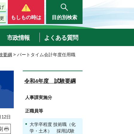
げ
もしもの時は
目的別検索
更
市政情報
よくある質問
験要綱
> パートタイム会計年度任用職
令和4年度 試験要綱
人事課実施分
正職員等
12日
大学卒程度 技術職（化
刷
学・土木） 採用試験