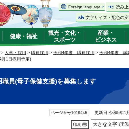
読み上
Foreign language
文字サイズ・配色の変
観光・文化・
産業・
健康・福祉
スポーツ
ビジネス
>
人事・採用
>
職員採用
>
令和4年度 職員採用
>
令和4年度 試
4月1日採用予定)
職員(母子保健支援)を募集します
更新日 令和5年1月
ページ番号1019445
大きな文字で印
印刷