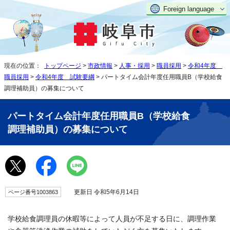
Foreign language
現在の位置：
トップページ
>
市政情報
>
人事・採用
>
職員採用
>
令和4年度
職員採用
>
令和4年度 試験要綱
> パートタイム会計年度任用職員B（学校給食
調理補助員）の募集について
パートタイム会計年度任用職員B（学校給食
調理補助員）の募集について
更新日 令和5年6月14日
ページ番号1003863
学校給食調理員の休暇等によって人員が不足する日に、調理作業