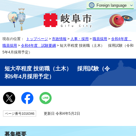
Foreign language
現在の位置：
トップページ
>
市政情報
>
人事・採用
>
職員採用
>
令和4年度
職員採用
>
令和4年度 試験要綱
> 短大卒程度 技術職（土木） 採用試験（令和
5年4月採用予定）
短大卒程度 技術職（土木） 採用試験（令
和5年4月採用予定）
更新日 令和4年5月2日
ページ番号1016346
募集概要