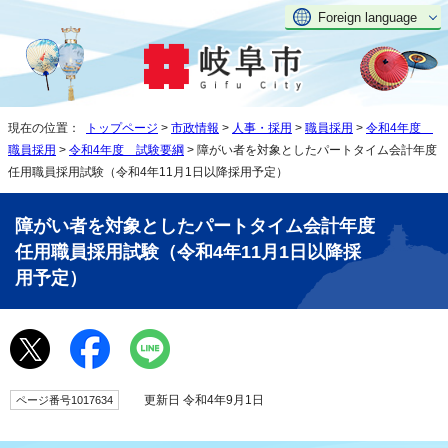
Foreign language
現在の位置：
トップページ
>
市政情報
>
人事・採用
>
職員採用
>
令和4年度
職員採用
>
令和4年度 試験要綱
> 障がい者を対象としたパートタイム会計年度
任用職員採用試験（令和4年11月1日以降採用予定）
障がい者を対象としたパートタイム会計年度
任用職員採用試験（令和4年11月1日以降採
用予定）
更新日 令和4年9月1日
ページ番号1017634