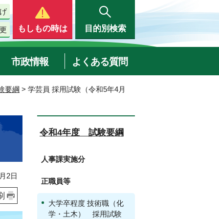
げ
もしもの時は
目的別検索
更
市政情報
よくある質問
験要綱
> 学芸員 採用試験（令和5年4月
令和4年度 試験要綱
人事課実施分
月2日
正職員等
刷
大学卒程度 技術職（化
学・土木） 採用試験