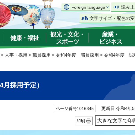
読み上
Foreign language
文字サイズ・配色の変
観光・文化・
産業・
健康・福祉
スポーツ
ビジネス
>
人事・採用
>
職員採用
>
令和4年度 職員採用
>
令和4年度 試
年4月採用予定）
更新日 令和4年5
ページ番号1016345
大きな文字で印
印刷