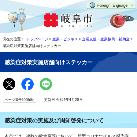
Foreign language
現在の位置：
トップページ
>
産業・ビジネス
>
企業支援・産業振興・補助金
>
感染症対策実施店舗向けステッカー
感染症対策実施店舗向けステッカー
更新日 令和4年4月28日
ページ番号1005684
感染症対策の実施及び周知啓発について
本市では、複数の飲食店等において、新型コロナウイルス感染症