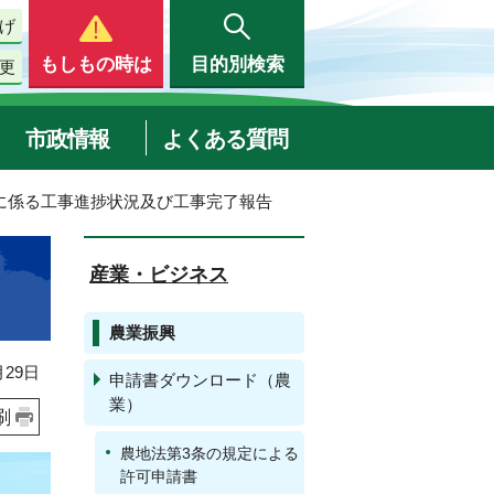
げ
もしもの時は
目的別検索
更
市政情報
よくある質問
可に係る工事進捗状況及び工事完了報告
産業・ビジネス
農業振興
29日
申請書ダウンロード（農
業）
刷
農地法第3条の規定による
許可申請書