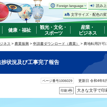
読み上
Foreign language
文字サイズ・配色の変
観光・文化・
産業・
健康・福祉
スポーツ
ビジネス
ジネス
>
農業振興
>
申請書ダウンロード（農業）
> 農地転用許
進捗状況及び工事完了報告
更新日 令和4年6月
ページ番号1006029
大きな文字で印
印刷