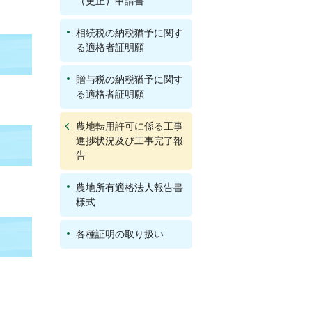
（更正）申請書
相続税の納税猶予に関す
る適格者証明願
贈与税の納税猶予に関す
る適格者証明願
農地転用許可に係る工事
進捗状況及び工事完了報
告
農地所有適格法人報告書
様式
各種証明の取り扱い