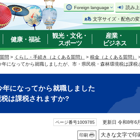
読み上
Foreign language
文字サイズ・配色の変
観光・文化・
産業・
健康・福祉
スポーツ
ビジネス
質問
>
くらし・手続き（よくある質問）
>
税金（よくある質問）
今年になってから就職しましたが、市・県民税・森林環境税は課税
今年になってから就職しました
境税は課税されますか?
更新日 令和8年6月
ページ番号1009785
大きな文字で印
印刷