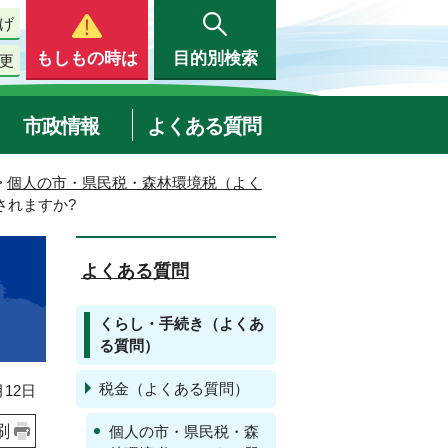
げ
もしもの時は
目的別検索
更
市政情報
よくある質問
>
個人の市・県民税・森林環境税（よく
されますか?
よくある質問
くらし・手続き（よくあ
る質問）
税金（よくある質問）
12日
刷
個人の市・県民税・森