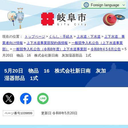
Foreign language
現在の位置：
トップページ
>
くらし・手続き
>
上水道・下水道
>
上下水道 事
業者向け情報
>
上下水道事業部契約係情報
>
一般競争入札公告（上下水道事業
部）
>
一般競争入札公告（令和8年度）上下水道事業部
>
令和8年4,5,6月公告
> 5
月20日 物品 16 株式会社新日南 灰加湿器部品 1式
5月20日 物品 16 株式会社新日南 灰加
湿器部品 1式
更新日 令和8年5月20日
ページ番号1039899