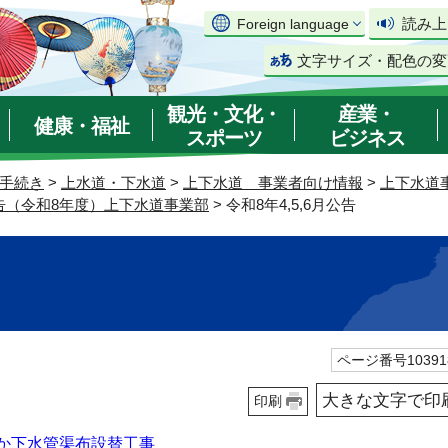
読み上
Foreign language
文字サイズ・配色の変
観光・文化・
産業・
健康・福祉
スポーツ
ビジネス
手続き
>
上水道・下水道
>
上下水道 事業者向け情報
>
上下水道
告（令和8年度）上下水道事業部
> 令和8年4,5,6月公告
ページ番号10391
大きな文字で印
印刷
ほか下水管渠布設替工事