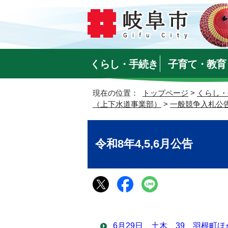
くらし・手続き
子育て・教育
現在の位置：
トップページ
>
くらし・
（上下水道事業部）
>
一般競争入札公
令和8年4,5,6月公告
6月29日 土木 39 羽根町