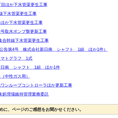
1丁目ほか下水管渠更生工事
幹線下水管渠更生工事
目ほか下水管渠更生工事
2号取水ポンプ盤更新工事
区集合幹線下水管渠更生工事
公告第4号 株式会社新日南 シャフト 1組 ほか1件）
ロマトグラフ 1式
新日南 シャフト 1組 ほか1件
炭（中性ガス用）
源地ワンループコントローラほか更新工事
終末処理場維持管理業務委託
めに、ページのご感想をお聞かせください。