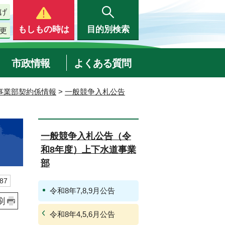
げ
もしもの時は
目的別検索
更
市政情報
よくある質問
事業部契約係情報
>
一般競争入札公告
一般競争入札公告（令
和8年度）上下水道事業
部
87
令和8年7,8,9月公告
刷
令和8年4,5,6月公告