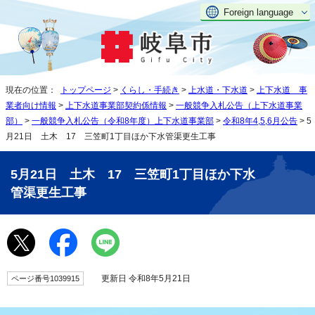
Foreign language
現在の位置：
トップページ
>
くらし・手続き
>
上水道・下水道
>
上下水道 事
業者向け情報
>
上下水道事業部契約係情報
>
一般競争入札公告（上下水道事業
部）
>
一般競争入札公告（令和8年度）上下水道事業部
>
令和8年4,5,6月公告
> 5
月21日 土木 17 三笠町1丁目ほか下水管渠更生工事
5月21日 土木 17 三笠町1丁目ほか下水
管渠更生工事
更新日 令和8年5月21日
ページ番号1039915