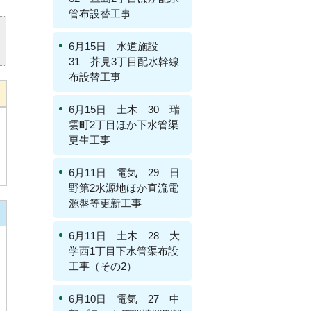
管布設替工事
6月15日 水道施設
31 芥見3丁目配水幹線
布設替工事
6月15日 土木 30 瑞
雲町2丁目ほか下水管渠
更生工事
6月11日 電気 29 日
野第2水源地ほか直流電
源盤等更新工事
6月11日 土木 28 大
学西1丁目下水管渠布設
工事（その2）
6月10日 電気 27 中