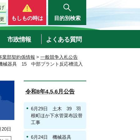
げ
もしもの時は
目的別検索
更
市政情報
よくある質問
事業部契約係情報
>
一般競争入札公告
日 機械器具 15 中部プラント反応槽流入
令和8年4,5,6月公告
6月29日 土木 39 羽
根町ほか下水管渠布設替
工事
20日
6月24日 機械器具