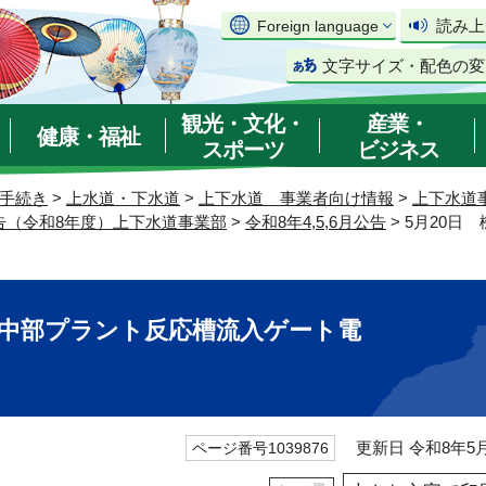
読み上
Foreign language
文字サイズ・配色の変
観光・文化・
産業・
健康・福祉
スポーツ
ビジネス
手続き
>
上水道・下水道
>
上下水道 事業者向け情報
>
上下水道
告（令和8年度）上下水道事業部
>
令和8年4,5,6月公告
> 5月20
5 中部プラント反応槽流入ゲート電
更新日 令和8年5月
ページ番号1039876