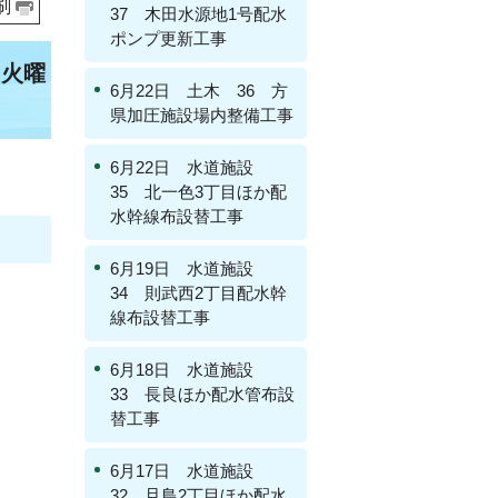
刷
37 木田水源地1号配水
ポンプ更新工事
（火曜
6月22日 土木 36 方
県加圧施設場内整備工事
6月22日 水道施設
35 北一色3丁目ほか配
水幹線布設替工事
6月19日 水道施設
34 則武西2丁目配水幹
線布設替工事
6月18日 水道施設
33 長良ほか配水管布設
替工事
6月17日 水道施設
32 旦島2丁目ほか配水