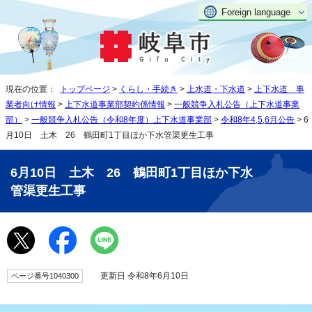
Foreign language
現在の位置：
トップページ
>
くらし・手続き
>
上水道・下水道
>
上下水道 事
業者向け情報
>
上下水道事業部契約係情報
>
一般競争入札公告（上下水道事業
部）
>
一般競争入札公告（令和8年度）上下水道事業部
>
令和8年4,5,6月公告
> 6
月10日 土木 26 鶴田町1丁目ほか下水管渠更生工事
6月10日 土木 26 鶴田町1丁目ほか下水
管渠更生工事
更新日 令和8年6月10日
ページ番号1040300