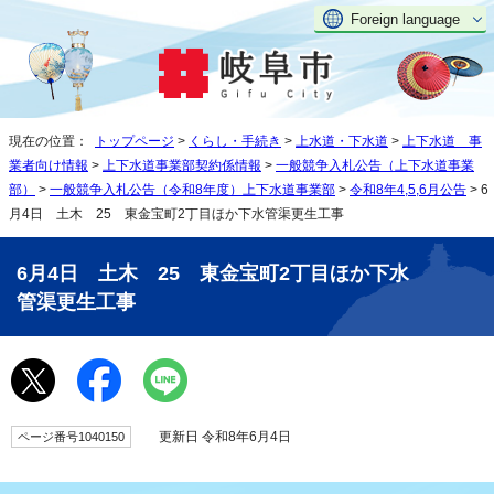
Foreign language
現在の位置：
トップページ
>
くらし・手続き
>
上水道・下水道
>
上下水道 事
業者向け情報
>
上下水道事業部契約係情報
>
一般競争入札公告（上下水道事業
部）
>
一般競争入札公告（令和8年度）上下水道事業部
>
令和8年4,5,6月公告
> 6
月4日 土木 25 東金宝町2丁目ほか下水管渠更生工事
6月4日 土木 25 東金宝町2丁目ほか下水
管渠更生工事
更新日 令和8年6月4日
ページ番号1040150