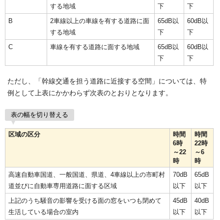
する地域
下
下
B
2車線以上の車線を有する道路に面
65dB以
60dB以
する地域
下
下
C
車線を有する道路に面する地域
65dB以
60dB以
下
下
ただし、「幹線交通を担う道路に近接する空間」については、特
例として上表にかかわらず次表のとおりとなります。
表の幅を切り替える
区域の区分
時間
時間
6時
22時
～22
～6
時
時
高速自動車国道、一般国道、県道、4車線以上の市町村
70dB
65dB
道並びに自動車専用道路に面する区域
以下
以下
上記のうち騒音の影響を受ける面の窓をいつも閉めて
45dB
40dB
生活している場合の室内
以下
以下