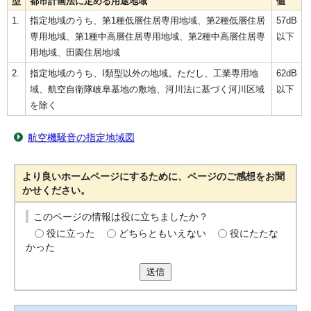
型
都市計画法に定める用途地域
値
1.
指定地域のうち、第1種低層住居専用地域、第2種低層住居
57dB
専用地域、第1種中高層住居専用地域、第2種中高層住居専
以下
用地域、田園住居地域
2.
指定地域のうち、I類型以外の地域。ただし、工業専用地
62dB
域、航空自衛隊岐阜基地の敷地、河川法に基づく河川区域
以下
を除く
航空機騒音の指定地域図
より良いホームページにするために、ページのご感想をお聞
かせください。
このページの情報は役に立ちましたか？
役に立った
どちらともいえない
役にたたな
かった
送信