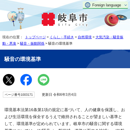
Foreign language
現在の位置：
トップページ
>
くらし・手続き
>
自然環境
>
大気汚染・騒音振
動・悪臭
>
騒音・振動関係
> 騒音の環境基準
騒音の環境基準
更新日 令和6年3月4日
ページ番号1003171
環境基本法第16条第1項の規定に基づいて、人の健康を保護し、お
よび生活環境を保全するうえで維持されることが望ましい基準と
して、環境基準が定められています。岐阜市の騒音に関する環境