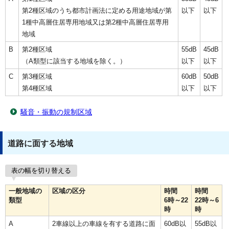
第2種区域のうち都市計画法に定める用途地域が第
以下
以下
1種中高層住居専用地域又は第2種中高層住居専用
地域
B
第2種区域
55dB
45dB
（A類型に該当する地域を除く。）
以下
以下
C
第3種区域
60dB
50dB
第4種区域
以下
以下
騒音・振動の規制区域
道路に面する地域
表の幅を切り替える
一般地域の
区域の区分
時間
時間
類型
6時～22
22時～6
時
時
A
2車線以上の車線を有する道路に面
60dB以
55dB以