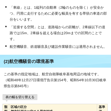
「車線」とは、1縦列の自動車（2輪のものを除く）が安全か
つ、円滑に走行するために必要な幅員を有する帯状の車道の部
分をいいます。
「近接する空間」とは、道路端からの距離が、2車線以下の道
路では15m、2車線を超える場合は20mまでの区間のことで
す。
航空機騒音、鉄道騒音及び建設作業騒音には適用されません。
(2)航空機騒音の環境基準
この基準の指定地域は、航空自衛隊岐阜基地周辺の地域です。
（昭和48年12月27日環境庁告示第154号、昭和54年10月30日岐阜
県告示第845号）
表の幅を切り替える
類
区域の区分
基準