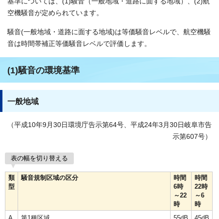
基準については、(1)騒音（一般地域・道路に面する地域）、(2)航
空機騒音が定められています。
騒音(一般地域・道路に面する地域)は等価騒音レベルで、航空機騒
音は時間帯補正等価騒音レベルで評価します。
(1)騒音の環境基準
一般地域
（平成10年9月30日環境庁告示第64号、平成24年3月30日岐阜市告
示第607号）
表の幅を切り替える
類
騒音規制区域の区分
時間
時間
型
6時
22時
～22
～6
時
時
A
第1種区域
55dB
45dB