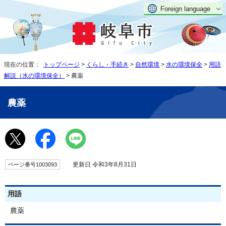
Foreign language
現在の位置：
トップページ
>
くらし・手続き
>
自然環境
>
水の環境保全
>
用語
解説（水の環境保全）
> 農薬
農薬
更新日 令和3年8月31日
ページ番号1003093
用語
農薬