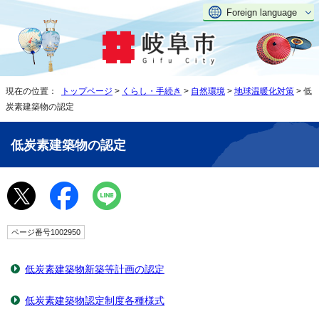
Foreign language
現在の位置：
トップページ
>
くらし・手続き
>
自然環境
>
地球温暖化対策
> 低
炭素建築物の認定
低炭素建築物の認定
ページ番号1002950
低炭素建築物新築等計画の認定
低炭素建築物認定制度各種様式