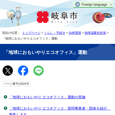
Foreign language
現在の位置：
トップページ
>
くらし・手続き
>
自然環境
>
地球温暖化対策
>
「地球におもいやりエコオフィス」運動
「地球におもいやりエコオフィス」運動
ページ番号1002976
「地球におもいやり エコオフィス」運動の実施
「地球におもいやり エコオフィス」賛同事業者・団体を紹介、
募集します