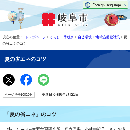
Foreign language
現在の位置：
トップページ
>
くらし・手続き
>
自然環境
>
地球温暖化対策
> 夏
の省エネのコツ
夏の省エネのコツ
更新日 令和6年2月21日
ページ番号1002964
「夏の省エネ」のコツ
（特非）e-plus生涯学習研究所 代表理事 小林由紀子 さんを講