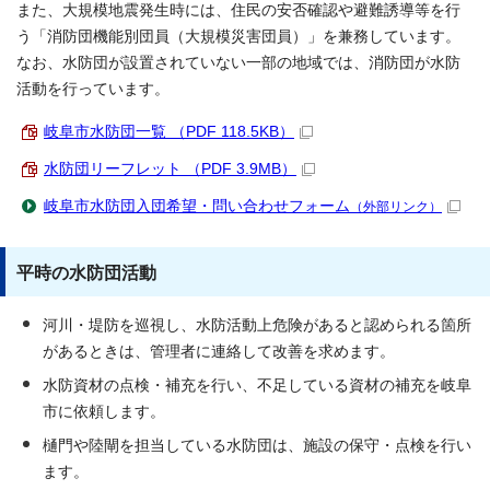
また、大規模地震発生時には、住民の安否確認や避難誘導等を行
う「消防団機能別団員（大規模災害団員）」を兼務しています。
なお、水防団が設置されていない一部の地域では、消防団が水防
活動を行っています。
岐阜市水防団一覧 （PDF 118.5KB）
水防団リーフレット （PDF 3.9MB）
岐阜市水防団入団希望・問い合わせフォーム
（外部リンク）
平時の水防団活動
河川・堤防を巡視し、水防活動上危険があると認められる箇所
があるときは、管理者に連絡して改善を求めます。
水防資材の点検・補充を行い、不足している資材の補充を岐阜
市に依頼します。
樋門や陸閘を担当している水防団は、施設の保守・点検を行い
ます。