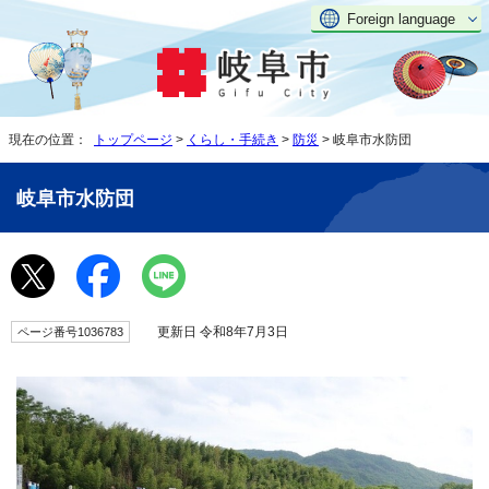
Foreign language
現在の位置：
トップページ
>
くらし・手続き
>
防災
> 岐阜市水防団
岐阜市水防団
更新日 令和8年7月3日
ページ番号1036783