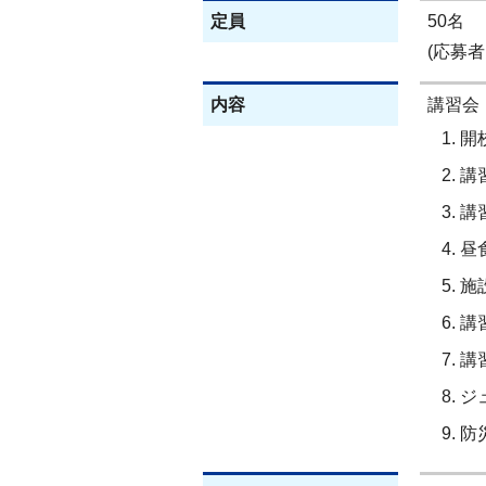
定員
50名
(応募
内容
講習会
開
講
講
昼
施
講
講
ジ
防