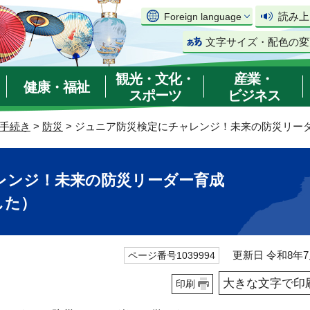
読み上
Foreign language
文字サイズ・配色の変
観光・文化・
産業・
健康・福祉
スポーツ
ビジネス
手続き
>
防災
> ジュニア防災検定にチャレンジ！未来の防災リー
レンジ！未来の防災リーダー育成
した）
更新日 令和8年7
ページ番号1039994
大きな文字で印
印刷