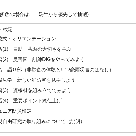
者多数の場合は、上級生から優先して抽選)
・検定
校式・オリエンテーション
習(1) 自助・共助の大切さを学ぶ
習(2) 災害図上訓練DIGをやってみよう
食・語り部（非常食の体験と9.12豪雨災害のはなし）
設見学 新しい消防署を見学しよう
習(3) 資機材を組み立ててみよう
習(4) 重要ポイント総仕上げ
ュニア防災検定
災自由研究の取り組みについて（説明）