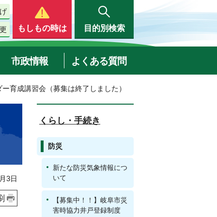
げ
もしもの時は
目的別検索
更
市政情報
よくある質問
ダー育成講習会（募集は終了しました）
くらし・手続き
防災
新たな防災気象情報につ
いて
月3日
刷
【募集中！！】岐阜市災
害時協力井戸登録制度