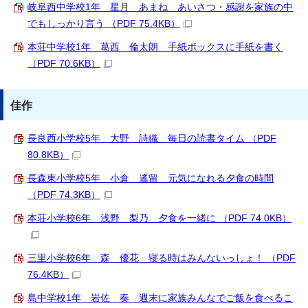
岐阜西中学校1年 星月 あまね あいさつ・感謝を家族の中
でもしっかり言う （PDF 75.4KB）
本荘中学校1年 葛西 倫太朗 手紙ボックスに手紙を書く
（PDF 70.6KB）
佳作
長良西小学校5年 大野 詩織 毎日の読書タイム （PDF
80.8KB）
長森東小学校5年 小倉 遙留 元気になれる夕食の時間
（PDF 74.3KB）
本荘小学校6年 浅野 梨乃 夕食を一緒に （PDF 74.0KB）
三里小学校6年 森 優花 寝る時はみんないっしょ！ （PDF
76.4KB）
島中学校1年 岩佐 奏 週末に家族みんなでご飯を食べるこ