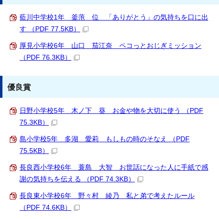
藍川中学校1年 釜萢 位 「ありがとう」の気持ちを口に出
す （PDF 77.5KB）
厚見小学校6年 山口 茄江奈 ペコっとおじぎミッション
（PDF 76.3KB）
優良賞
日野小学校5年 木ノ下 葵 お金や物を大切に使う （PDF
75.3KB）
島小学校5年 多湖 愛莉 もしもの時のそなえ （PDF
75.5KB）
長良西小学校6年 蓑島 大智 お世話になった人に手紙で感
謝の気持ちを伝える （PDF 74.3KB）
長良東小学校6年 野々村 綾乃 私と弟で考えたルール
（PDF 74.6KB）