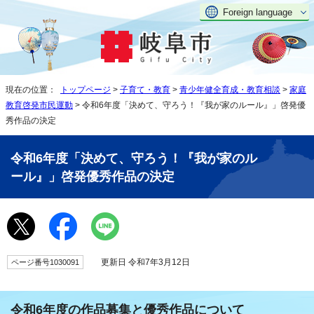
Foreign language
現在の位置：
トップページ
>
子育て・教育
>
青少年健全育成・教育相談
>
家庭
教育啓発市民運動
> 令和6年度「決めて、守ろう！『我が家のルール』」啓発優
秀作品の決定
令和6年度「決めて、守ろう！『我が家のル
ール』」啓発優秀作品の決定
更新日 令和7年3月12日
ページ番号1030091
令和6年度の作品募集と優秀作品について