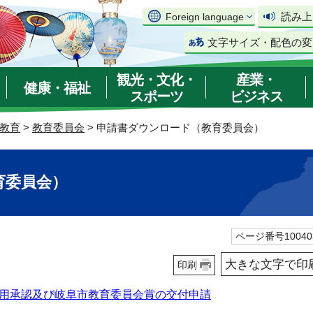
読み上
Foreign language
文字サイズ・配色の変
観光・文化・
産業・
健康・福祉
スポーツ
ビジネス
教育
>
教育委員会
> 申請書ダウンロード（教育委員会）
育委員会）
ページ番号10040
大きな文字で印
印刷
用承認及び岐阜市教育委員会賞の交付申請