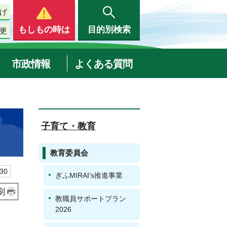
げ
もしもの時は
目的別検索
更
市政情報
よくある質問
子育て・教育
教育委員会
30
ぎふMIRAI’s推進事業
刷
教職員サポートプラン
2026