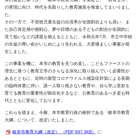
の実現に向け、時代を先取りした教育施策を推進してまいりまし
た。
その一方で、不登校児童生徒の出現率が全国割合よりも高い、ま
た自己肯定感や挑戦心、夢や目標のある子どもの割合が全国的に
見て低いなどの課題を抱えるとともに、令和元年7月、市立中学校
の生徒の尊い命がいじめにより失われる、大変痛ましい事案が発
生しました。
この事案を機に、本市の教育を見つめ直し、こどもファーストの
理念に基づく教育立市のさらなる深化に取り組んでいく必要性が
あるとともに、近時の新型コロナウイルス感染症対策による長期
の臨時休業に伴い、誰一人取り残さない教育や、自ら学ぶ意欲を
育てる教育の重要性が顕在化するなど、公教育のあるべき姿も時
代とともに変化しております。
これらを踏まえ、今般、本市教育行政の根幹である「岐阜市教育
大綱」について、改定いたしました。
岐阜市教育大綱（改定） （PDF 697.3KB）