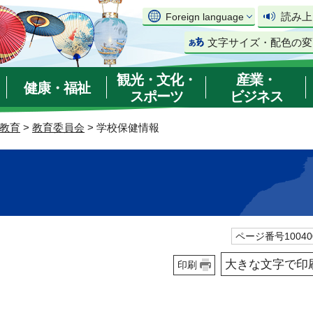
読み上
Foreign language
文字サイズ・配色の変
観光・文化・
産業・
健康・福祉
スポーツ
ビジネス
教育
>
教育委員会
> 学校保健情報
ページ番号10040
大きな文字で印
印刷