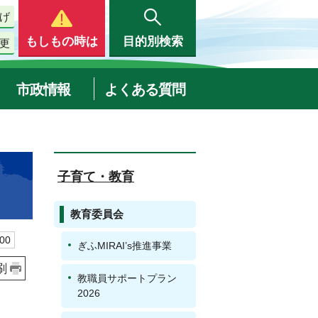
げ
もしもの時は
目的別検索
更
市政情報
よくある質問
子育て・教育
教育委員会
00
ぎふMIRAI’s推進事業
刷
教職員サポートプラン
2026