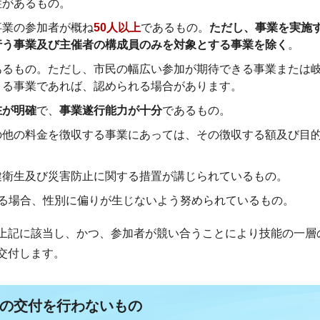
性があるもの。
事業の参加者が概ね
50人以上
であるもの。
ただし、事業を実施
行う事業及び主催者の構成員のみを対象とする事業を除く
。
あるもの。ただし、市民の幅広い参加が期待できる事業または
きる事業であれば、認められる場合があります。
在が明確
で、
事業遂行能力が十分
であるもの。
の他の料金を徴収する事業にあっては、その徴収する額及び目
健衛生及び災害防止に関する措置が講じられているもの。
いる場合、性別に偏りが生じないよう努められているもの。
上記に該当し、かつ、参加者が競い合うことにより技能の一層
交付します。
の交付を行わないもの