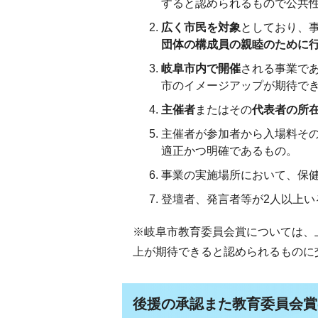
すると認められるもので公共
広く市民を対象
としており、
団体の構成員の親睦のために
岐阜市内で開催
される事業で
市のイメージアップが期待で
主催者
またはその
代表者の所
主催者が参加者から入場料そ
適正かつ明確であるもの。
事業の実施場所において、保
登壇者、発言者等が2人以上
※岐阜市教育委員会賞については、
上が期待できると認められるものに
後援の承認また教育委員会賞