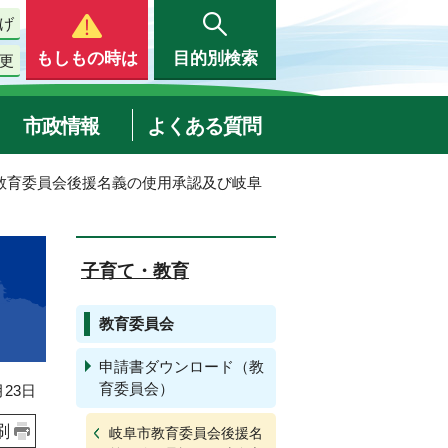
げ
もしもの時は
目的別検索
更
市政情報
よくある質問
市教育委員会後援名義の使用承認及び岐阜
子育て・教育
教育委員会
申請書ダウンロード（教
育委員会）
23日
刷
岐阜市教育委員会後援名