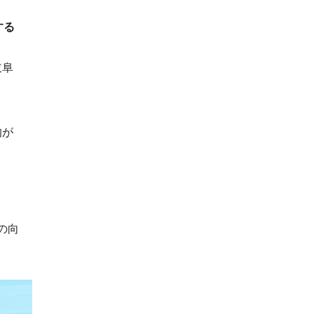
する
岐阜
的が
の向