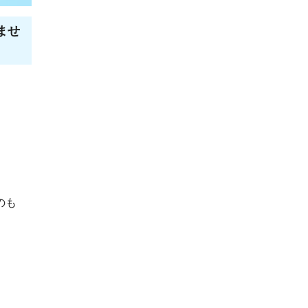
ませ
のも