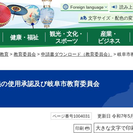
読み上
Foreign language
文字サイズ・配色の変
観光・文化・
産業・
健康・福祉
スポーツ
ビジネス
教育
>
教育委員会
>
申請書ダウンロード（教育委員会）
> 岐阜
義の使用承認及び岐阜市教育委員会
更新日 令和7年5月
ページ番号1004031
大きな文字で印
印刷