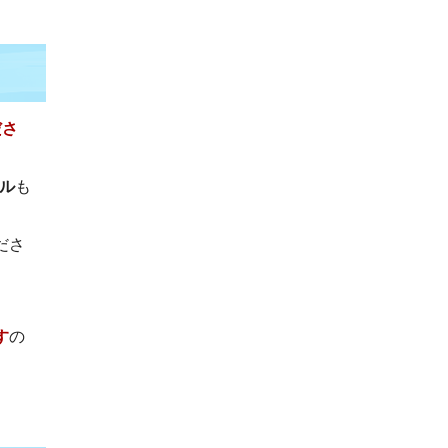
ださ
ル
も
ださ
す
の