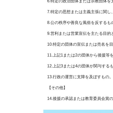
6.特定の政治団体または宗教団体
7.特定の思想または主義主張に関
8.公の秩序や善良な風俗を反する
9.営利または営業宣伝を主たる目的
10.特定の団体の宣伝または売名を
11.上記1または2の団体から後援等
12.上記3または4の団体が関与する
13.行政の運営に支障を及ぼすもの
【その他】
14.後援の承認または教育委員会賞