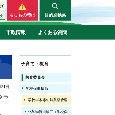
げ
もしもの時は
目的別検索
更
市政情報
よくある質問
子育て・教育
教育委員会
31日
学校保健情報
刷
学校樹木等の無農薬管理
化学物質過敏症（学校保