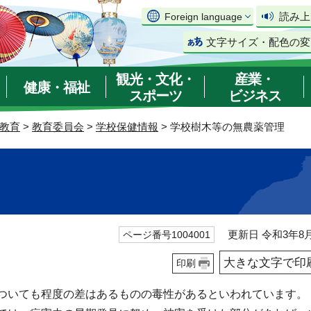
読み上
Foreign language
文字サイズ・配色の変
観光・文化・
産業・
健康・福祉
スポーツ
ビジネス
教育
>
教育委員会
>
学校保健情報
> 学校樹木等の無農薬管理
更新日 令和3年8月
ページ番号1004001
大きな文字で印
印刷
ついても程度の差はあるものの毒性があるといわれています。