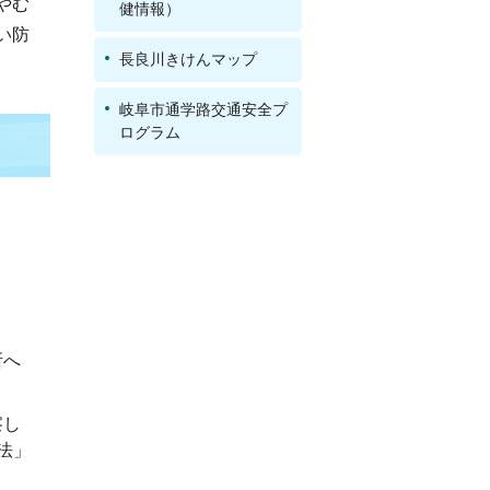
やむ
健情報）
い防
長良川きけんマップ
岐阜市通学路交通安全プ
ログラム
所へ
察し
法」