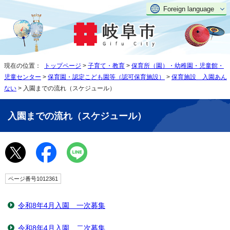
Foreign language
現在の位置：
トップページ
>
子育て・教育
>
保育所（園）・幼稚園・児童館・
児童センター
>
保育園・認定こども園等（認可保育施設）
>
保育施設 入園あん
ない
> 入園までの流れ（スケジュール）
入園までの流れ（スケジュール）
ページ番号1012361
令和8年4月入園 一次募集
令和8年4月入園 二次募集