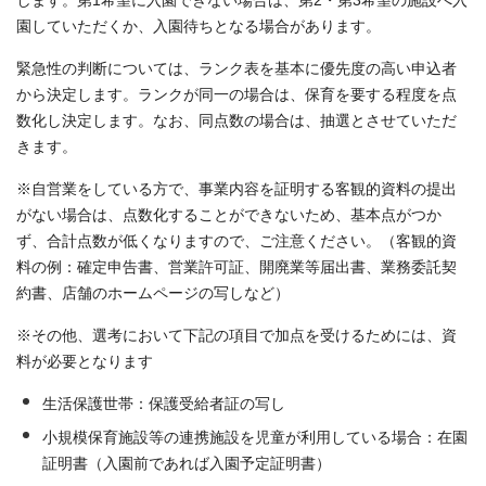
します。第1希望に入園できない場合は、第2・第3希望の施設へ入
園していただくか、入園待ちとなる場合があります。
緊急性の判断については、ランク表を基本に優先度の高い申込者
から決定します。ランクが同一の場合は、保育を要する程度を点
数化し決定します。なお、同点数の場合は、抽選とさせていただ
きます。
※自営業をしている方で、事業内容を証明する客観的資料の提出
がない場合は、点数化することができないため、基本点がつか
ず、合計点数が低くなりますので、ご注意ください。（客観的資
料の例：確定申告書、営業許可証、開廃業等届出書、業務委託契
約書、店舗のホームページの写しなど）
※その他、選考において下記の項目で加点を受けるためには、資
料が必要となります
生活保護世帯：保護受給者証の写し
小規模保育施設等の連携施設を児童が利用している場合：在園
証明書（入園前であれば入園予定証明書）