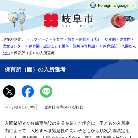
Foreign language
現在の位置：
トップページ
>
子育て・教育
>
保育所（園）・幼稚園・児童館・
児童センター
>
保育園・認定こども園等（認可保育施設）
>
保育施設 入園あん
ない
> 保育所（園）の入所選考
保育所（園）の入所選考
更新日 令和5年12月1日
ページ番号1003705
入園希望者が各保育施設の定員を超えた場合は、子どもの入所事
由によって、入所すべき緊急性の高い子どもから順次入園決定を