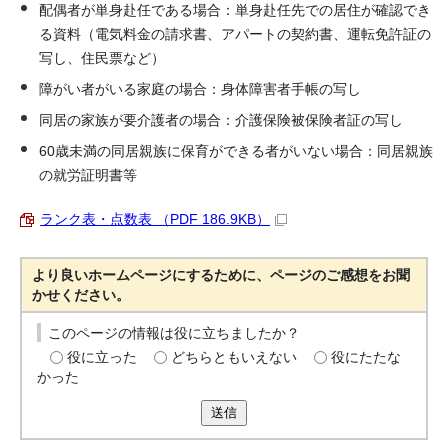
配偶者が単身赴任である場合：単身赴任先での居住が確認でき
る資料（電気料金の請求書、アパートの契約書、運転免許証の
写し、住民票など）
障がい者がいる家庭の場合：身体障害者手帳の写し
同居の家族が要介護者の場合：介護保険被保険者証の写し
60歳未満の同居親族に保育ができる者がいない場合：同居親族
の就労証明書等
ランク表・点数表 （PDF 186.9KB）
より良いホームページにするために、ページのご感想をお聞
かせください。
このページの情報は役に立ちましたか？
役に立った
どちらともいえない
役にたたな
かった
送信