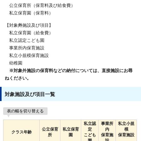
公立保育所（保育料及び給食費）
私立保育園（保育料）
【対象
外
施設及び項目】
私立保育園（給食費）
私立認定こども園
事業所内保育施設
私立小規模保育施設
幼稚園
※対象外施設の保育料などの納付については、直接施設にお尋
ねください。
対象施設及び項目一覧
表の幅を切り替える
私立認
事業所
私立小規
公立保育
私立保育
定
内
模
クラス年齢
所
園
こども
保育施
保育施設
園
設