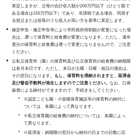
算定しますが、父母の合計収入額が200万円以下（ひとり親で
ある場合は150万円以下）であり、非課税である場合、同居す
る祖父または祖母のうち収入が高い方を基準に算定します。
確定申告・修正申告等により市民税所得割額が変更になった場
合は、遡って保育料と給食費が変更になります。ただし、過年
度分の保育料と給食費は遡って変更になりませんので、ご注意
ください。
公私立保育所（園）の保育料及び公立保育所の給食費の納期限
は各月末日です。ただし、末日が土曜・日曜・祝日の場合は、
その翌日になります。
もし、保育料を滞納されますと、延滞金
及び督促手数料が発生しますのでご注意ください。
なお、口座
振替による納付ができますので、手続きをしてください。
※認定こども園・小規模保育施設等の保育料の納付に
ついては、各園によって異なります。
※私立保育園の給食費の納付については、各園によっ
て異なります。
※延滞金：納期限の翌日から納付の日までの日数に応