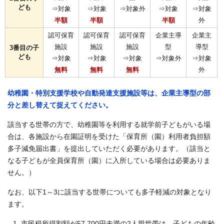
ども
⇒対象
⇒対象
⇒対象外
⇒対象
⇒対象
半額
半額
半額
外
認可保育
認可保育
認可保育
企業主導
企業主
施設
施設
施設
型
導型
3番目の子
ども
⇒対象
⇒対象
⇒対象
⇒対象外
⇒対象
無料
無料
無料
外
幼稚園・特別支援学校や自動発達支援施設等は、企業主導型の部
分と差し替えて捉えてください。
該当する世帯の方で、幼稚園等を利用する就学前子どもがいる場
合は、各施設から在園証明を受けた「保育所（園）利用者負担額
多子減免届出書」を提出していただく必要があります。（該当と
なる子どもが全員保育所（園）に入所している場合は必要ありま
せん。）
なお、以下1～3に該当する世帯についても多子軽減の対象となり
ます。
市民税所得割額が57,700円未満の2人親世帯は、子どもの年齢