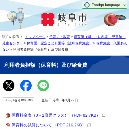
Foreign language
現在の位置：
トップページ
>
子育て・教育
>
保育所（園）・幼稚園・児童館・
児童センター
>
保育園・認定こども園等（認可保育施設）
>
保育施設 入園あん
ない
> 利用者負担額（保育料）及び給食費
利用者負担額（保育料）及び給食費
更新日 令和5年3月29日
ページ番号1003706
保育料金表（0～2歳児クラス） （PDF 82.7KB）
保育料の試算について （PDF 216.2KB）