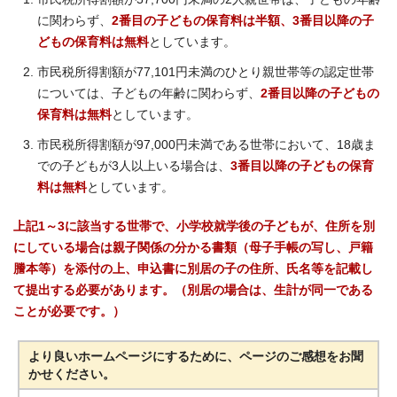
に関わらず、
2番目の子どもの保育料は半額、3番目以降の子
どもの保育料は無料
としています。
市民税所得割額が77,101円未満のひとり親世帯等の認定世帯
については、子どもの年齢に関わらず、
2番目以降の子どもの
保育料は無料
としています。
市民税所得割額が97,000円未満である世帯において、18歳ま
での子どもが3人以上いる場合は、
3番目以降の子どもの保育
料は無料
としています。
上記1～3に該当する世帯で、小学校就学後の子どもが、住所を別
にしている場合は親子関係の分かる書類（母子手帳の写し、戸籍
謄本等）を添付の上、申込書に別居の子の住所、氏名等を記載し
て提出する必要があります。（別居の場合は、生計が同一である
ことが必要です。）
より良いホームページにするために、ページのご感想をお聞
かせください。