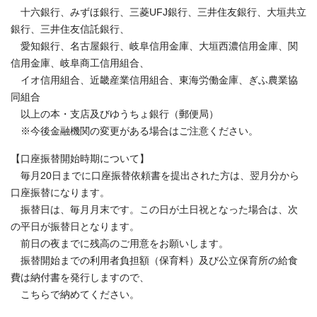
十六銀行、みずほ銀行、三菱UFJ銀行、三井住友銀行、大垣共立
銀行、三井住友信託銀行、
愛知銀行、名古屋銀行、岐阜信用金庫、大垣西濃信用金庫、関
信用金庫、岐阜商工信用組合、
イオ信用組合、近畿産業信用組合、東海労働金庫、ぎふ農業協
同組合
以上の本・支店及びゆうちょ銀行（郵便局）
※今後金融機関の変更がある場合はご注意ください。
【口座振替開始時期について】
毎月20日までに口座振替依頼書を提出された方は、翌月分から
口座振替になります。
振替日は、毎月月末です。この日が土日祝となった場合は、次
の平日が振替日となります。
前日の夜までに残高のご用意をお願いします。
振替開始までの利用者負担額（保育料）及び公立保育所の給食
費は納付書を発行しますので、
こちらで納めてください。