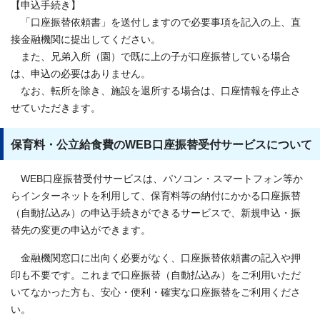
【申込手続き】
「口座振替依頼書」を送付しますので必要事項を記入の上、直
接金融機関に提出してください。
また、兄弟入所（園）で既に上の子が口座振替している場合
は、申込の必要はありません。
なお、転所を除き、施設を退所する場合は、口座情報を停止さ
せていただきます。
保育料・公立給食費のWEB口座振替受付サービスについて
WEB口座振替受付サービスは、パソコン・スマートフォン等か
らインターネットを利用して、保育料等の納付にかかる口座振替
（自動払込み）の申込手続きができるサービスで、新規申込・振
替先の変更の申込ができます。
金融機関窓口に出向く必要がなく、口座振替依頼書の記入や押
印も不要です。これまで口座振替（自動払込み）をご利用いただ
いてなかった方も、安心・便利・確実な口座振替をご利用くださ
い。