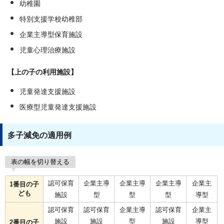
幼稚園
特別支援学校幼稚部
企業主導型保育施設
児童心理治療施設
【上の子の利用施設】
児童発達支援施設
医療型児童発達支援施設
多子減免の適用例
表の幅を切り替える
認可保育
企業主導
企業主導
企業主導
企業主
1番目の子
ども
施設
型
型
型
導型
認可保育
認可保育
企業主導
認可保育
企業主
施設
施設
型
施設
導型
2番目の子