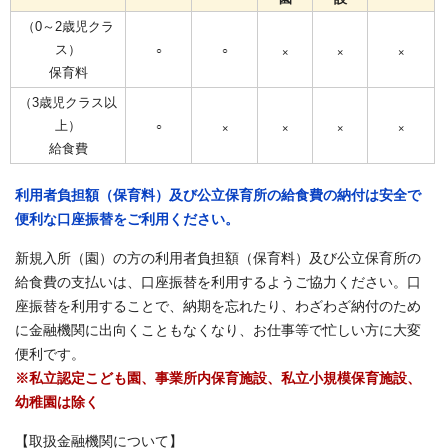
（0～2歳児クラ
ス）
○
○
×
×
×
保育料
（3歳児クラス以
上）
○
×
×
×
×
給食費
利用者負担額（保育料）及び公立保育所の給食費の納付は安全で
便利な口座振替をご利用ください。
新規入所（園）の方の利用者負担額（保育料）及び公立保育所の
給食費の支払いは、口座振替を利用するようご協力ください。口
座振替を利用することで、納期を忘れたり、わざわざ納付のため
に金融機関に出向くこともなくなり、お仕事等で忙しい方に大変
便利です。
※私立認定こども園、事業所内保育施設、私立小規模保育施設、
幼稚園は除く
【取扱金融機関について】